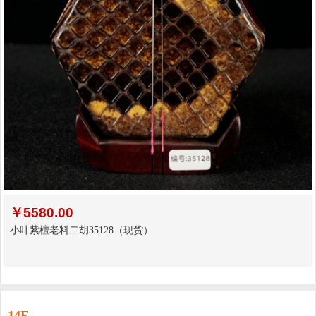
￥
5580.00
小叶紫檀老料二胡35128（现货）
14F