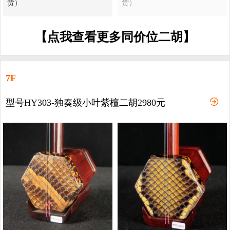
货）
货）
【点我查看更多同价位二胡】
7F
型号HY303-独奏级小叶紫檀二胡2980元