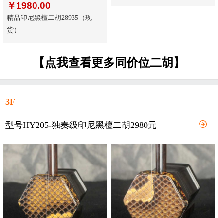
￥
1980.00
精品印尼黑檀二胡28935（现
货）
【点我查看更多同价位二胡】
3F
型号HY205-独奏级印尼黑檀二胡2980元