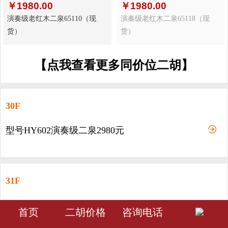
￥
1980.00
￥
1980.00
演奏级老红木二泉65110（现
演奏级老红木二泉65118（现
货）
货）
【点我查看更多同价位二胡】
30F
型号HY602演奏级二泉2980元
31F
型号HY603-演奏级二泉3980元
󰀁
󰀂
󰀅
首页
二胡价格
咨询电话
首页
分类
会员中心