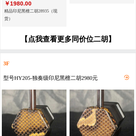
￥
1980.00
精品印尼黑檀二胡28935（现
货）
【点我查看更多同价位二胡】
3F
型号HY205-独奏级印尼黑檀二胡2980元