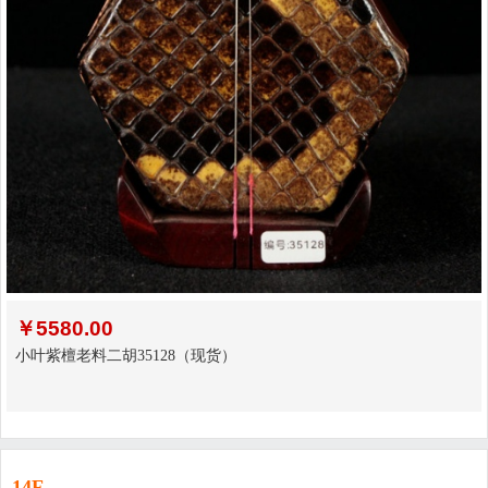
￥
5580.00
小叶紫檀老料二胡35128（现货）
14F