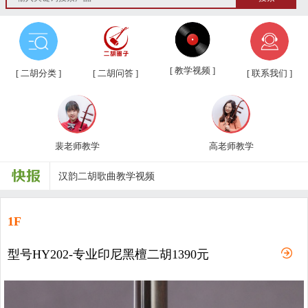
第三届“汉韵杯”中老年业余二胡友...
汉韵二胡教学视频教材、新琴应知应...
[ 教学视频 ]
[ 二胡分类 ]
[ 二胡问答 ]
[ 联系我们 ]
汉韵二胡高老师教学视频
汉韵二胡裴老师教学视频
裴老师教学
高老师教学
汉韵二胡歌曲教学视频
二胡常用演奏符号说明，二胡演奏弓...
孩子学习各种才艺的最佳年龄
1F
二胡名曲免费下载
型号HY202-专业印尼黑檀二胡1390元