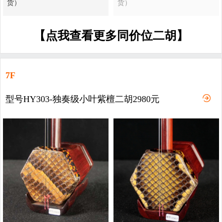
货）
货）
【点我查看更多同价位二胡】
7F
型号HY303-独奏级小叶紫檀二胡2980元