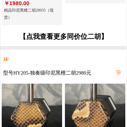
￥
1980.00
精品印尼黑檀二胡28935（现
货）
【点我查看更多同价位二胡】
3F
型号HY205-独奏级印尼黑檀二胡2980元