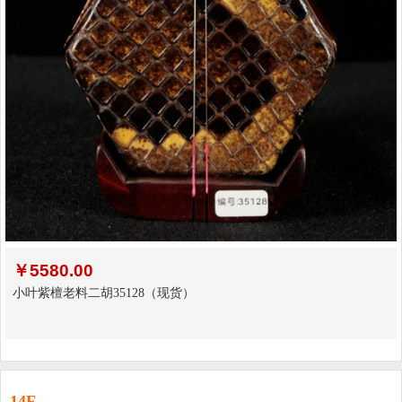
￥
5580.00
小叶紫檀老料二胡35128（现货）
14F