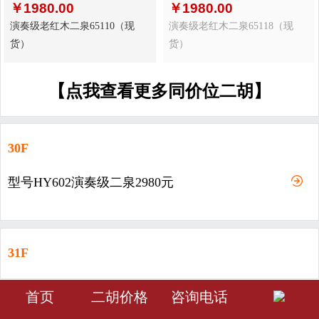
￥
1980.00
￥
1980.00
演奏级老红木二泉65110（现
演奏级老红木二泉65118（现
货）
货）
【点我查看更多同价位二胡】
30F
型号HY602演奏级二泉2980元
31F
型号HY603-演奏级二泉3980元
󰀁
󰀂
󰀅
首页
二胡价格
咨询电话
首页
分类
会员中心