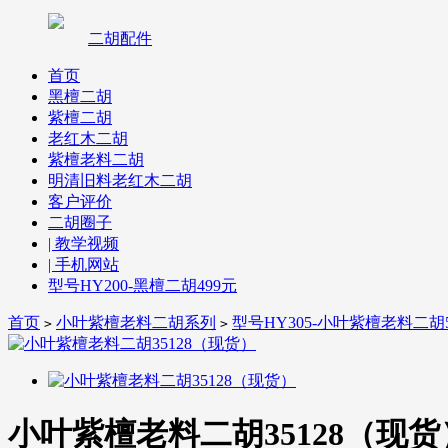
二胡配件
首页
黑檀二胡
紫檀二胡
老红木二胡
紫檀老料二胡
明清旧料老红木二胡
客户评价
二胡圈子
| 教学视频
| 手机网站
型号HY200-黑檀二胡499元
首页
小叶紫檀老料二胡系列
型号HY305-小叶紫檀老料二胡5
>
>
小叶紫檀老料二胡35128（现货