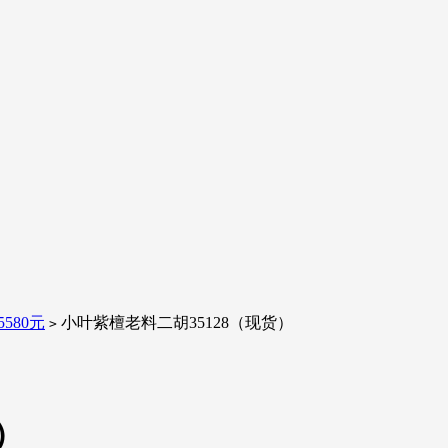
580元
小叶紫檀老料二胡35128（现货）
>
）